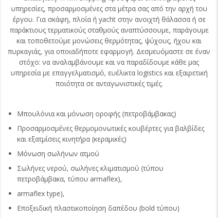
υπηρεσίες, προσαρμοσμένες στα μέτρα σας από την αρχή του
έργου. Για σκάφη, πλοία ή yacht στην ανοιχτή θάλασσα ή σε
παράκτιους τερματικούς σταθμούς αναπτύσσουμε, παράγουμε
και τοποθετούμε μονώσεις θερμότητας, ψύχους, ήχου και
πυρκαγιάς, για οποιαδήποτε εφαρμογή. Δεσμευόμαστε σε έναν
στόχο: να αναλαμβάνουμε και να παραδίδουμε κάθε μας
υπηρεσία με επαγγελματισμό, ευέλικτα logistics και εξαιρετική
ποιότητα σε ανταγωνιστικές τιμές.
Μπουλόνια και μόνωση οροφής (πετροβάμβακας)
Προσαρμοσμένες θερμομονωτικές κουβέρτες για βαλβίδες
και εξατμίσεις κινητήρα (κεραμικές)
Μόνωση σωλήνων ατμού
Σωλήνες νερού, σωλήνες κλιματισμού (τύπου
πετροβάμβακα, τύπου armaflex),
armaflex type),
Εποξειδική πλαστικοποίηση δαπέδου (bold τύπου)